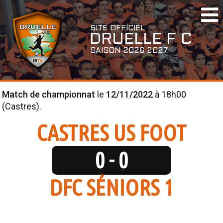
SAISON
SITE OFFICIEL
ACTUALITÉS
DRUELLE F
C
AGENDA
SAISON 2026 2027
CONVOCATIONS
DOCUMENTS UTILES
Match de championnat
le
12/11/2022
à 18h00
(Castres).
EQUIPES
CASTRES US FOOT
SÉNIORS
0 - 0
ÉQUIPE 1
ÉQUIPE 2
DFC SÉNIORS 1
ÉQUIPE 3
U11