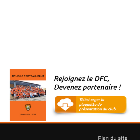
U12-U15-F
U13
U15
ÉQUIPE 1
ÉQUIPE 2
U16-U18-F
U17
U7
U9
CLUB
HISTOIRE
Plan du site