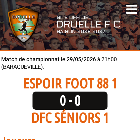
SAISON
SITE OFFICIEL
ACTUALITÉS
DRUELLE F
C
AGENDA
SAISON 2026 2027
CONVOCATIONS
DOCUMENTS UTILES
Match de championnat
le
29/05/2026
à 21h00
(BARAQUEVILLE).
EQUIPES
ESPOIR FOOT 88 1
SÉNIORS
0 - 0
ÉQUIPE 1
ÉQUIPE 2
DFC SÉNIORS 1
ÉQUIPE 3
U11