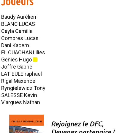
Joueurs
U12-U15-F
Baudy Aurélien
U13
BLANC LUCAS
U15
Cayla Camille
Combres Lucas
ÉQUIPE 1
Dani Kacem
EL OUACHANI Ilies
ÉQUIPE 2
Genies Hugo
U16-U18-F
Joffre Gabriel
LATIEULE raphael
U17
Rigal Maxence
Ryngielewicz Tony
U7
SALESSE Kevin
U9
Viargues Nathan
CLUB
HISTOIRE